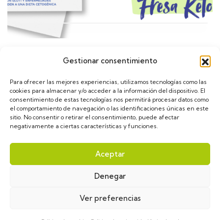
Gestionar consentimiento
Calendario
Para ofrecer las mejores experiencias, utilizamos tecnologías como las
cookies para almacenar y/o acceder a la información del dispositivo. El
consentimiento de estas tecnologías nos permitirá procesar datos como
el comportamiento de navegación o las identificaciones únicas en este
sitio. No consentir o retirar el consentimiento, puede afectar
negativamente a ciertas características y funciones.
asGLUT1diece © 2024. Diseñado por
VulpeTI
. Todos
Aceptar
los derechos reservados.
Denegar
Aviso Legal
Política de privacidad
Política de cookies
Ver preferencias