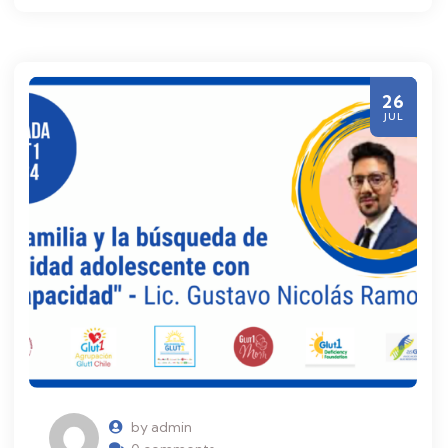
26
JUL
by admin