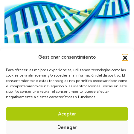
Gestionar consentimiento
Calendario
Para ofrecer las mejores experiencias, utilizamos tecnologías como las
cookies para almacenar y/o acceder a la información del dispositivo. El
consentimiento de estas tecnologías nos permitirá procesar datos como
el comportamiento de navegación o las identificaciones únicas en este
sitio. No consentir o retirar el consentimiento, puede afectar
negativamente a ciertas características y funciones.
asGLUT1diece © 2024. Diseñado por
VulpeTI
. Todos
Aceptar
los derechos reservados.
Denegar
Aviso Legal
Política de privacidad