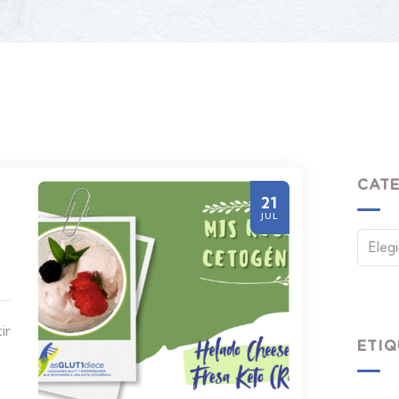
CAT
21
JUL
ir
ETIQ