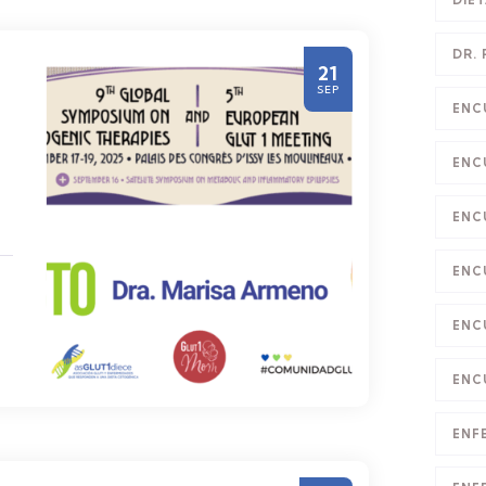
DIE
DR.
21
SEP
ENC
ENC
ENC
ENC
ENC
ENC
ENF