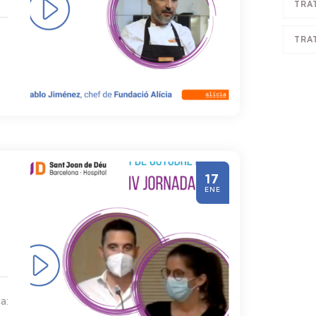
TRA
TRA
17
ENE
a: