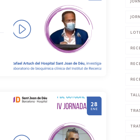
JOR
JOR
LOT
REC
REC
REC
TAL
28
ENE
TRA
TRA