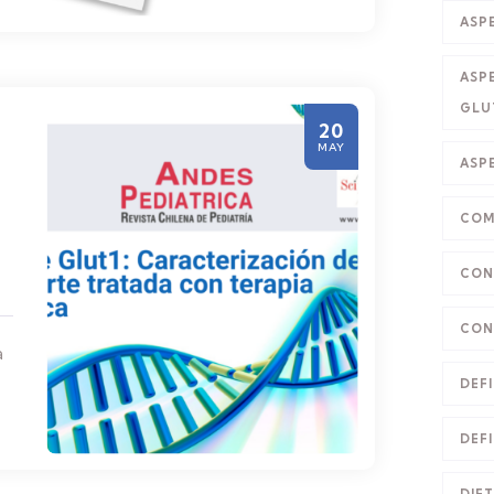
ASP
ASP
GLU
20
MAY
ASP
COM
CON
CON
a
DEFI
DEFI