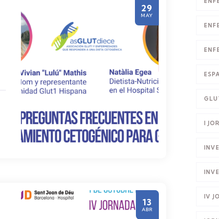
ENF
29
MAY
ENF
ENF
ESP
GLU
I JO
INV
INV
IV 
13
ABR