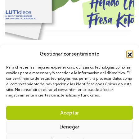
Gestionar consentimiento
Calendario
Para ofrecer las mejores experiencias, utilizamos tecnologías como las
cookies para almacenar y/o acceder a la información del dispositivo. El
consentimiento de estas tecnologías nos permitirá procesar datos como
el comportamiento de navegación o las identificaciones únicas en este
sitio. No consentir o retirar el consentimiento, puede afectar
negativamente a ciertas características y funciones.
asGLUT1diece © 2024. Diseñado por
VulpeTI
. Todos
Aceptar
los derechos reservados.
Denegar
Aviso Legal
Política de privacidad
Política de cookies