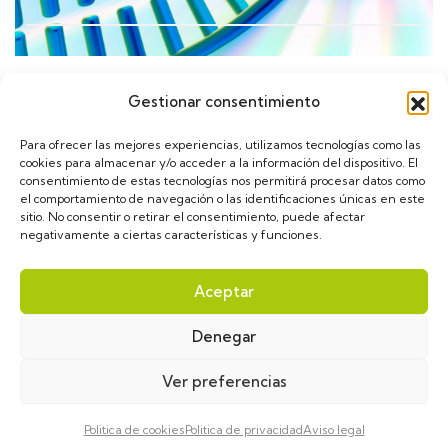
Gestionar consentimiento
Calendario
Para ofrecer las mejores experiencias, utilizamos tecnologías como las
cookies para almacenar y/o acceder a la información del dispositivo. El
consentimiento de estas tecnologías nos permitirá procesar datos como
el comportamiento de navegación o las identificaciones únicas en este
sitio. No consentir o retirar el consentimiento, puede afectar
negativamente a ciertas características y funciones.
asGLUT1diece © 2024. Diseñado por
VulpeTI
. Todos
Aceptar
los derechos reservados.
Denegar
Aviso Legal
Política de privacidad
Política de cookies
Ver preferencias
Politica de cookies
Politica de privacidad
Aviso legal