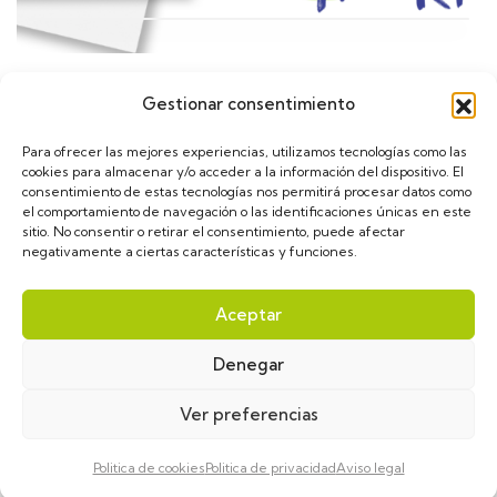
Gestionar consentimiento
Calendario
Para ofrecer las mejores experiencias, utilizamos tecnologías como las
cookies para almacenar y/o acceder a la información del dispositivo. El
consentimiento de estas tecnologías nos permitirá procesar datos como
el comportamiento de navegación o las identificaciones únicas en este
sitio. No consentir o retirar el consentimiento, puede afectar
negativamente a ciertas características y funciones.
asGLUT1diece © 2024. Diseñado por
VulpeTI
. Todos
Aceptar
los derechos reservados.
Denegar
Aviso Legal
Política de privacidad
Política de cookies
Ver preferencias
Politica de cookies
Politica de privacidad
Aviso legal