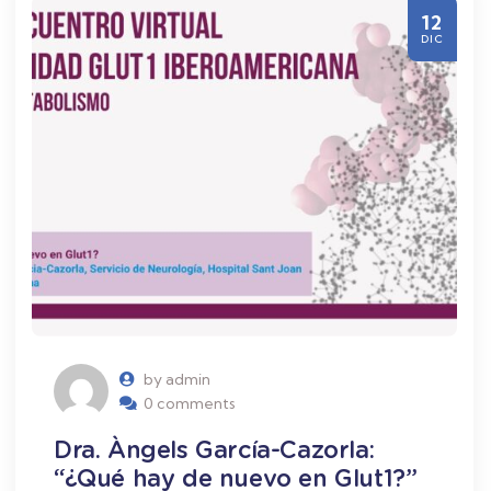
12
DIC
by admin
0 comments
Dra. Àngels García-Cazorla:
“¿Qué hay de nuevo en Glut1?”