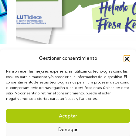
Gestionar consentimiento
Calendario
Para ofrecer las mejores experiencias, utilizamos tecnologías como las
cookies para almacenar y/o acceder a la información del dispositivo. El
consentimiento de estas tecnologías nos permitirá procesar datos como
el comportamiento de navegación o las identificaciones únicas en este
sitio. No consentir o retirar el consentimiento, puede afectar
negativamente a ciertas características y funciones.
asGLUT1diece © 2024. Diseñado por
VulpeTI
. Todos
Aceptar
los derechos reservados.
Denegar
Aviso Legal
Política de privacidad