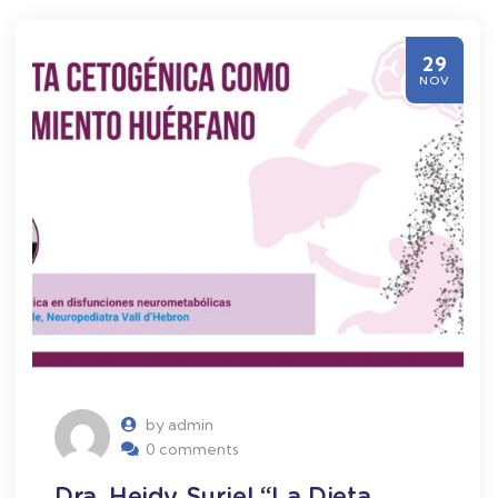
29
NOV
by admin
0 comments
Dra. Heidy Suriel “La Dieta