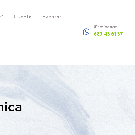
r?
Cuento
Eventos
¡Escríbenos!
687 43 61 37
nica