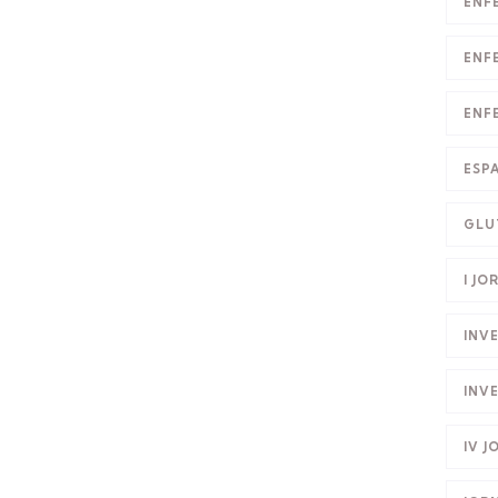
ENF
ENF
ENF
ESP
GLU
I JO
INV
INV
IV 