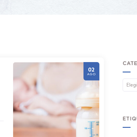
CAT
02
AGO
ETIQ