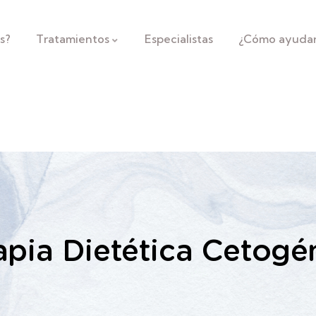
s?
Tratamientos
Especialistas
¿Cómo ayuda
apia Dietética Cetogé