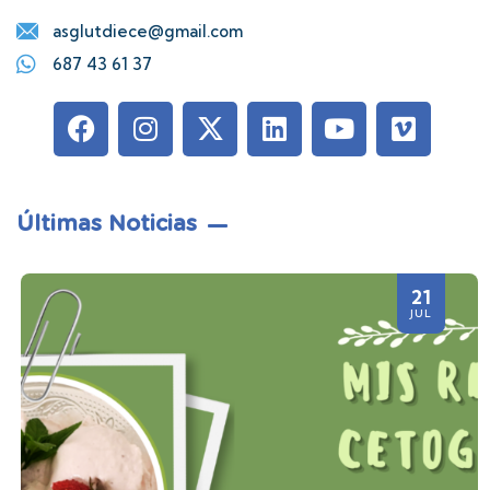
asglutdiece@gmail.com
687 43 61 37
Últimas Noticias
21
JUL