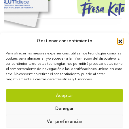
Gestionar consentimiento
Calendario
Para ofrecer las mejores experiencias, utilizamos tecnologías como las
cookies para almacenar y/o acceder a la información del dispositivo. El
consentimiento de estas tecnologías nos permitirá procesar datos como
el comportamiento de navegación o las identificaciones únicas en este
sitio. No consentir o retirar el consentimiento, puede afectar
negativamente a ciertas características y funciones.
asGLUT1diece © 2024. Diseñado por
VulpeTI
. Todos
Aceptar
los derechos reservados.
Denegar
Aviso Legal
Política de privacidad
Política de cookies
Ver preferencias