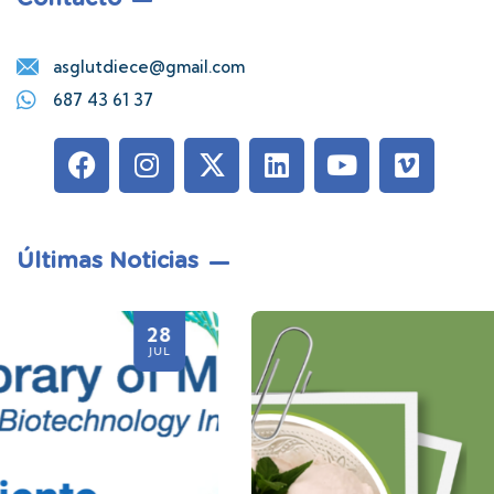
asglutdiece@gmail.com
687 43 61 37
Últimas Noticias
21
JUL