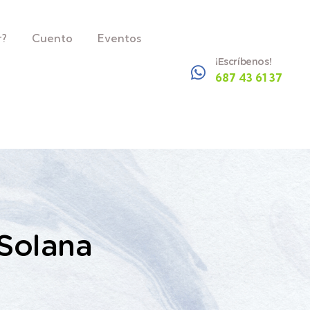
r?
Cuento
Eventos
¡Escríbenos!
687 43 61 37
-Solana