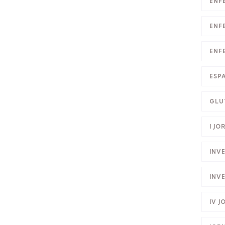
ENF
ENF
ENF
ESP
GLU
I JO
INV
INV
IV 