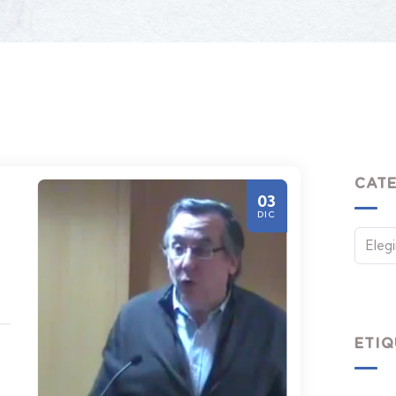
CAT
03
DIC
ETIQ