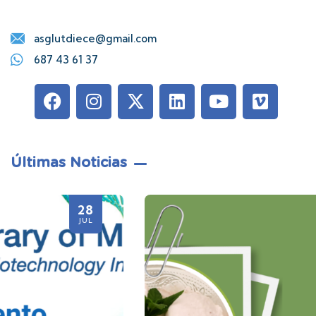
asglutdiece@gmail.com
687 43 61 37
Últimas Noticias
21
JUL