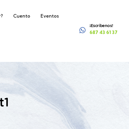
r?
Cuento
Eventos
¡Escríbenos!
687 43 61 37
t1