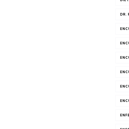
DIE
DR.
ENC
ENC
ENC
ENC
ENC
ENC
ENF