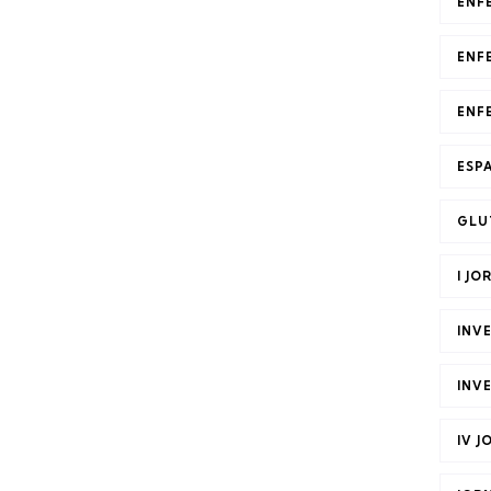
ENF
ENF
ENF
ESP
GLU
I JO
INV
INV
IV 