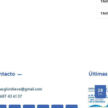
TRA
TRA
ntacto
Últimas
asglutdiece@gmail.com
21
06
28
21
JUL
JUL
JUL
JUL
687 43 61 37