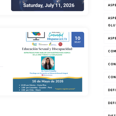
ASP
ASP
GLU
10
ASP
MAY
COM
CON
a
CON
DEFI
DEFI