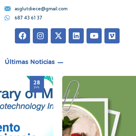
asglutdiece@gmail.com
687 43 61 37
Últimas Noticias
21
JUL