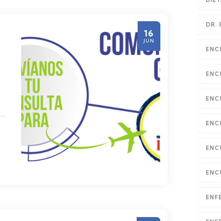
DIE
DR.
16
JUN
ENC
ENC
ENC
ENC
ENC
ENC
ENF