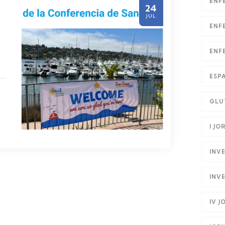
ENF
24
JUL
ENF
ENF
ESP
GLU
I JO
INV
INV
IV 