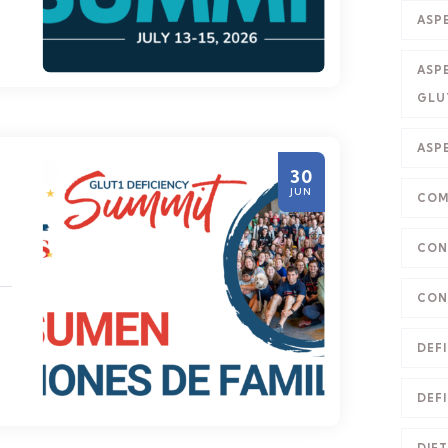
ASP
ASP
GLU
ASP
30
JUN
COM
CON
CON
DEFI
DEFI