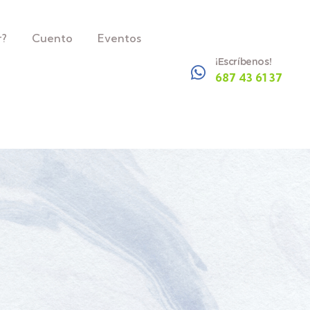
r?
Cuento
Eventos
¡Escríbenos!
687 43 61 37