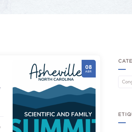
CAT
08
ABR
e
e
ETIQ
n