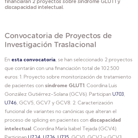
financiarán 2 proyectos sobre síndrome
GLUT1
y
discapacidad intelectual.
Convocatoria de Proyectos de
Investigación Traslacional
En
esta convocatoria
, se han seleccionado 2 proyectos
que contarán con una financiación total de 102.500
euros: 1. Proyecto sobre monitorización de tratamiento
de pacientes con
síndrome GLUT1
. Coordina Luis
González Gutiérrez-Solana (GCV6). Participan
U703
,
U746
, GCV5, GCV7 y GCV8. 2. Caracterización
funcional de variantes no canónicas que alteran el
proceso de splicing en pacientes con
discapacidad
intelectual
. Coordina María Isabel Tejada (GCV4).
Participan
U724
,
U726
,
U735
, GCV1, GCV2 y GCV3.