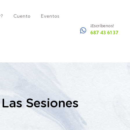
r?
Cuento
Eventos
¡Escríbenos!
687 43 61 37
 Las Sesiones