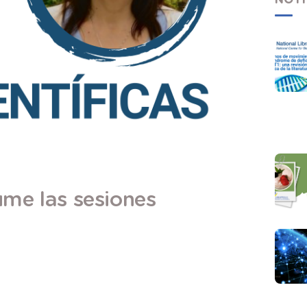
ume las sesiones
icas DALL