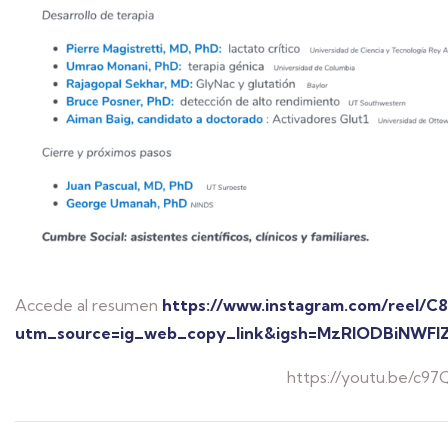
Accede al resumen
https://www.instagram.com/reel/C
utm_source=ig_web_copy_link&igsh=MzRlODBiNWFl
https://youtu.be/c9