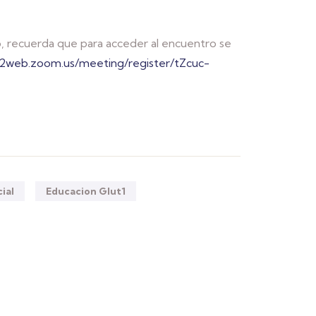
to, recuerda que para acceder al encuentro se
02web.zoom.us/meeting/register/tZcuc-
ial
Educacion Glut1