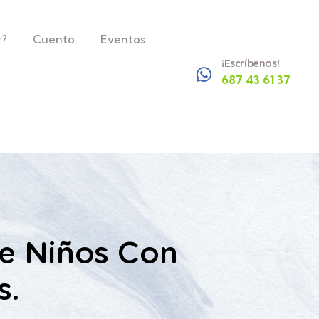
r?
Cuento
Eventos
¡Escríbenos!
687 43 61 37
De Niños Con
s.