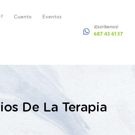
r?
Cuento
Eventos
¡Escríbenos!
687 43 61 37
ios De La Terapia