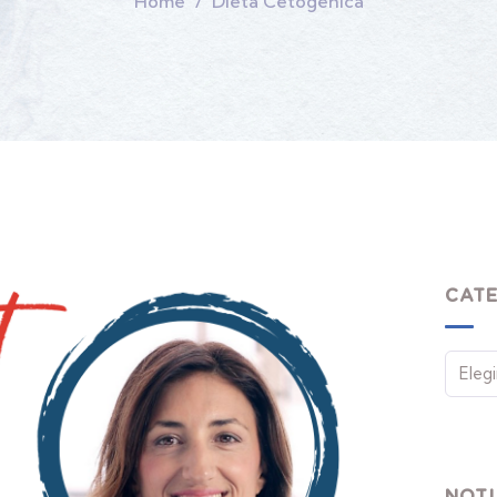
Home
Dieta Cetogénica
CAT
NOTI