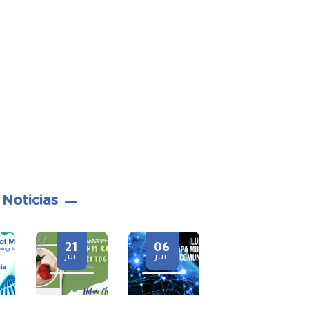
 Noticias
1
06
28
21
L
JUL
JUL
JUL