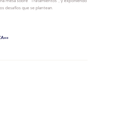
 una mesa sobre “Tratamientos”, y exponiendo
los desafíos que se plantean.
ZA==