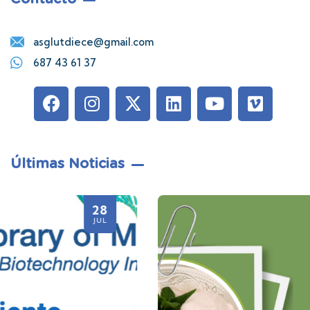
asglutdiece@gmail.com
687 43 61 37
Últimas Noticias
21
JUL