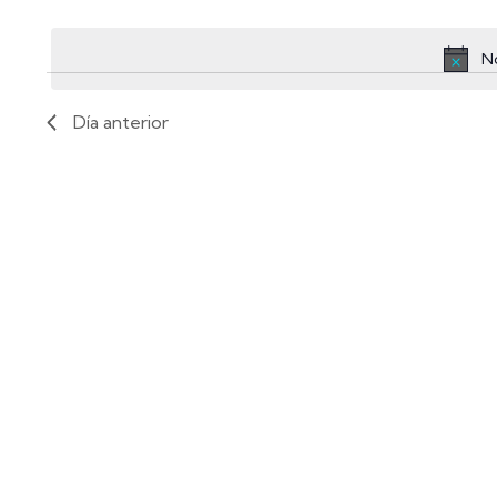
Seleccionar
fecha.
No
Día anterior