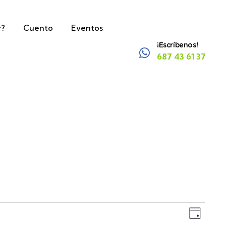
r?
Cuento
Eventos
¡Escríbenos!
687 43 61 37
Nave
Nave
Día
de