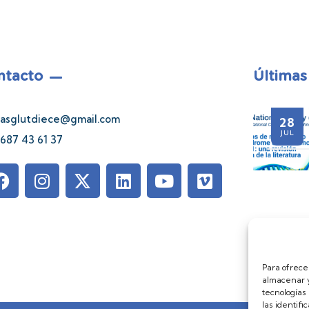
ntacto
Últimas
asglutdiece@gmail.com
28
21
06
28
JUL
JUL
JUL
JUL
687 43 61 37
Para ofrece
almacenar y
tecnologías
las identifi