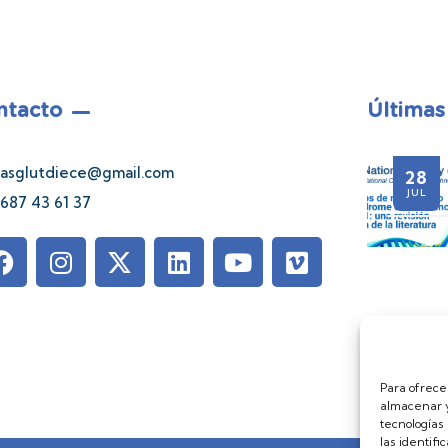
ntacto
Últimas
asglutdiece@gmail.com
28
21
06
28
UL
JUL
JUL
JUL
687 43 61 37
Para ofrece
almacenar y
tecnologías
las identifi