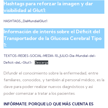
Hashtags para reforzar la imagen y dar
visibilidad al Glut1:
HASHTAGS_DiaMundialGlut1
Información de interés sobre el Déficit del
Transportador de la Glucosa Cerebral Tipo
1:
TEXTOS-REDES-SOCIAL-MEDIA-10_JULIO-Dia-Mundial-del-
Deficit-deL-Glut1-
Descarga
Difundir el conocimiento sobre la enfermedad, entre
familiares, conocidos, y también al personal médico, es la
clave para poder realizar nuevos diagnósticos y así
poder comenzar a tratar a los pacientes.
INFÓRMATE. PORQUE LO QUE MÁS CUENTA ES