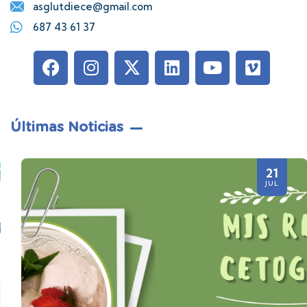
asglutdiece@gmail.com
687 43 61 37
Últimas Noticias
21
JUL